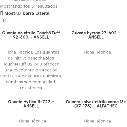
Mostrando los 5 resultados
Mostrar barra lateral
Guante de nitrilo TouchNTuff
Guante hycron 27-602 –
92-600 – ANSELL
ANSELL
Protección manual
Protección manual
Añadir al carrito
Añadir al carrito
Ficha Técnica Los guantes
Ficha Técnica
de nitrilo desechables
TouchNTuff 92-600 ofrecen
una excelente protección
contra salpicaduras químicas,
combinando comodidad,
resistencia
Guante Hyflex 11-727 –
Guante solvex nitrilo verde 13»
ANSELL
(37-175) – ALPATHEC
Protección manual
Protección manual
Añadir al carrito
Añadir al carrito
Ficha Técnica
Ficha Técnica