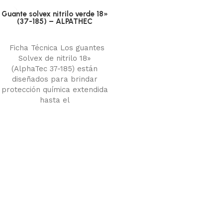
Guante solvex nitrilo verde 18»
(37-185) – ALPATHEC
Protección manual
Añadir al carrito
Ficha Técnica Los guantes
Solvex de nitrilo 18»
(AlphaTec 37-185) están
diseñados para brindar
protección química extendida
hasta el