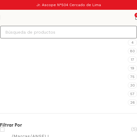
Categorías
Jr. Ascope N°504 Cercado de Lima
Absorbentes y otros
7
Bloqueo y más seguridad
26
Calzado de seguridad
32
Protección auditiva
16
Protección contra caídas
4
Protección corporal
80
Protección de cabeza
17
Protección facial
19
Protección manual
75
Protección respiratoria
30
Protección visual
57
Reflectivos y señalización
26
Filtrar Por
ANSELL
(5)
Inicio
Marcas
ANSELL