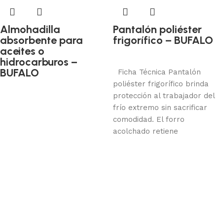
Almohadilla
Pantalón poliéster
absorbente para
frigorífico – BUFALO
Protección corporal
aceites o
hidrocarburos –
Añadir al carrito
BUFALO
Ficha Técnica Pantalón
Absorbentes y otros
poliéster frigorífico brinda
Añadir al carrito
protección al trabajador del
frío extremo sin sacrificar
comodidad. El forro
acolchado retiene