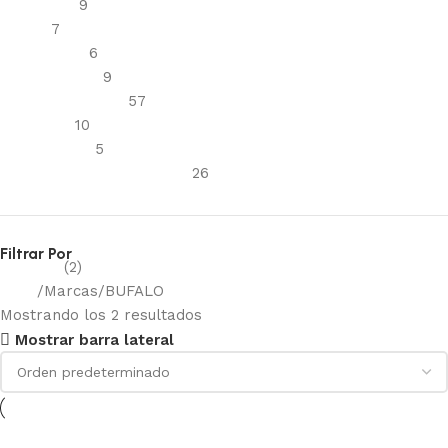
Cartuchos
9
Filtros
7
Mascarillas
6
Respiradores
9
Protección visual
57
Antiparra
10
Sobrelentes
5
Reflectivos y señalización
26
Filtrar Por
BUFALO
(2)
Inicio
Marcas
BUFALO
Mostrando los 2 resultados
Mostrar barra lateral