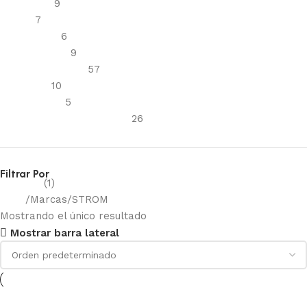
Cartuchos
9
Filtros
7
Mascarillas
6
Respiradores
9
Protección visual
57
Antiparra
10
Sobrelentes
5
Reflectivos y señalización
26
Filtrar Por
SEGUSA
(1)
Inicio
Marcas
STROM
Mostrando el único resultado
Mostrar barra lateral