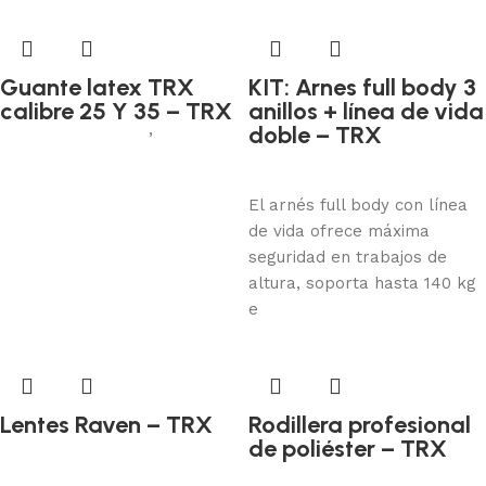
Guante latex TRX
KIT: Arnes full body 3
calibre 25 Y 35 – TRX
anillos + línea de vida
Protección manual
,
Jebe
doble – TRX
Protección contra caídas
Añadir al carrito
Añadir al carrito
El arnés full body con línea
de vida ofrece máxima
seguridad en trabajos de
altura, soporta hasta 140 kg
e
Lentes Raven – TRX
Rodillera profesional
Protección visual
de poliéster – TRX
Protección corporal
Añadir al carrito