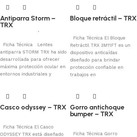
Antiparra Storm –
Bloque retráctil – TRX
Protección contra caídas
TRX
Protección visual
,
Antiparra
Leer más
Añadir al carrito
Ficha Técnica El Bloque
Ficha Técnica Lentes
Retráctil TRX 3M11FT es un
antiparra STORM TRX ha sido
dispositivo anticaídas
desarrollada para ofrecer
diseñado para brindar
máxima protección ocular en
protección confiable en
entornos industriales y
trabajos en
Casco odyssey – TRX
Gorro antichoque
Protección de cabeza
bumper – TRX
Protección de cabeza
Leer más
Añadir al carrito
Ficha Técnica El Casco
Ficha Técnica Gorro
ODYSSEY TRX está diseñado