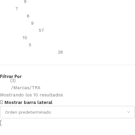
Cartuchos
9
Filtros
7
Mascarillas
6
Respiradores
9
Protección visual
57
Antiparra
10
Sobrelentes
5
Reflectivos y señalización
26
Filtrar Por
TRX
(3)
Inicio
Marcas
TRX
Mostrando los 10 resultados
Mostrar barra lateral