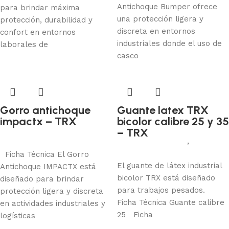
Antichoque Bumper ofrece
para brindar máxima
una protección ligera y
protección, durabilidad y
discreta en entornos
confort en entornos
industriales donde el uso de
laborales de
casco
Gorro antichoque
Guante latex TRX
impactx – TRX
bicolor calibre 25 y 35
Protección de cabeza
– TRX
Protección manual
,
Jebe
Leer más
Añadir al carrito
Ficha Técnica El Gorro
El guante de látex industrial
Antichoque IMPACTX está
bicolor TRX está diseñado
diseñado para brindar
para trabajos pesados.
protección ligera y discreta
Ficha Técnica Guante calibre
en actividades industriales y
25 Ficha
logísticas