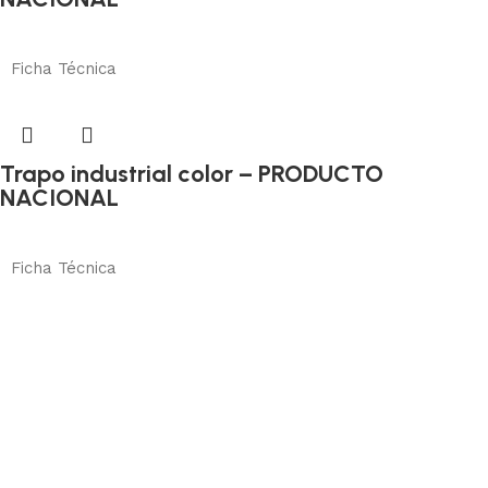
Absorbentes y otros
Añadir al carrito
Ficha Técnica
Trapo industrial color – PRODUCTO
NACIONAL
Absorbentes y otros
Añadir al carrito
Ficha Técnica