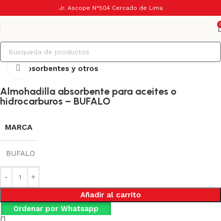
Jr. Ascope N°504 Cercado de Lima
Haga Click para agrandar
Inicio
Absorbentes y otros
Almohadilla absorbente para aceites o
hidrocarburos – BUFALO
BUFALO
MARCA
BUFALO
Añadir al carrito
Ordenar por Whatsapp