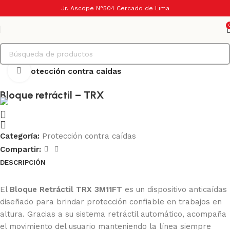
Jr. Ascope N°504 Cercado de Lima
Haga Click para agrandar
Inicio
Protección contra caídas
Bloque retráctil – TRX
Categoría:
Protección contra caídas
Compartir:
DESCRIPCIÓN
Ficha Técnica
El
Bloque Retráctil TRX 3M11FT
es un dispositivo anticaídas
diseñado para brindar protección confiable en trabajos en
altura. Gracias a su sistema retráctil automático, acompaña
el movimiento del usuario manteniendo la línea siempre