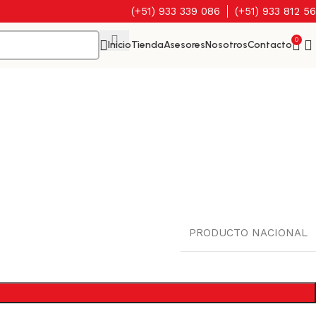
(+51) 933 339 086
(+51) 933 812 5
0
Inicio
Tienda
Asesores
Nosotros
Contacto
PRODUCTO NACIONAL