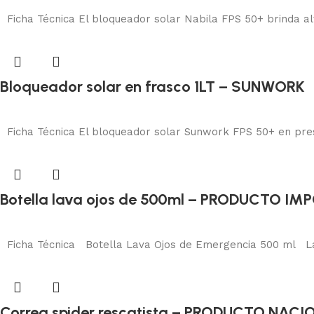
Añadir al carrito
Ficha Técnica El bloqueador solar Nabila FPS 50+ brinda al
Bloqueador solar en frasco 1LT – SUNWORK
Bloqueo y más seguridad
Añadir al carrito
Ficha Técnica El bloqueador solar Sunwork FPS 50+ en prese
Botella lava ojos de 500ml – PRODUCTO I
Bloqueo y más seguridad
Añadir al carrito
Ficha Técnica Botella Lava Ojos de Emergencia 500 ml La 
Correa spider rescatista – PRODUCTO NACI