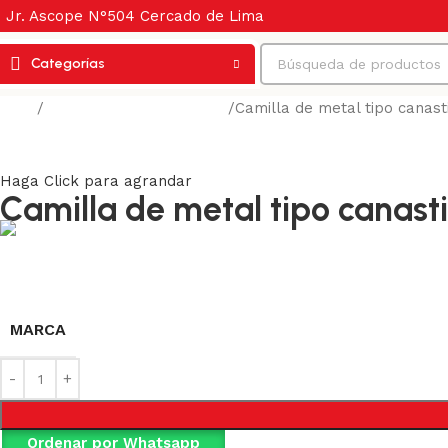
Jr. Ascope N°504 Cercado de Lima
Categorías
Inicio
Bloqueo y más seguridad
Camilla de metal tipo cana
Volver a los productos
Haga Click para agrandar
Camilla de metal tipo cana
MARCA
Ordenar por Whatsapp