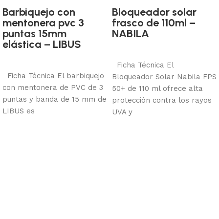
Barbiquejo con
Bloqueador solar
mentonera pvc 3
frasco de 110ml –
puntas 15mm
NABILA
Bloqueo y más seguridad
elástica – LIBUS
Bloqueo y más seguridad
Añadir al carrito
Añadir al carrito
Ficha Técnica El
Ficha Técnica El barbiquejo
Bloqueador Solar Nabila FPS
con mentonera de PVC de 3
50+ de 110 ml ofrece alta
puntas y banda de 15 mm de
protección contra los rayos
LIBUS es
UVA y