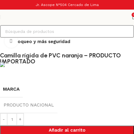
Jr. Ascope N°504 Cercado de Lima
Haga Click para agrandar
Inicio
Bloqueo y más seguridad
Camilla rígida de PVC naranja – PRODUCTO
IMPORTADO
MARCA
PRODUCTO NACIONAL
Añadir al carrito