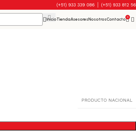
(+51) 933 339 086
(+51) 933 812 5
0
Inicio
Tienda
Asesores
Nosotros
Contacto
PRODUCTO NACIONAL