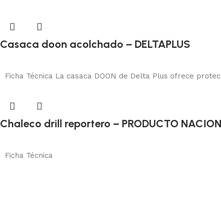
Casaca doon acolchado – DELTAPLUS
Protección corporal
Añadir al carrito
Ficha Técnica La casaca DOON de Delta Plus ofrece protecci
Chaleco drill reportero – PRODUCTO NACIO
Protección corporal
Añadir al carrito
Ficha Técnica