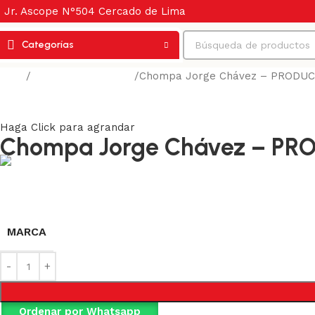
Jr. Ascope N°504 Cercado de Lima
Categorías
Inicio
Protección corporal
Chompa Jorge Chávez – PRODU
Volver a los productos
Haga Click para agrandar
Chompa Jorge Chávez – P
MARCA
Ordenar por Whatsapp