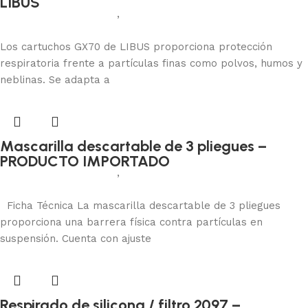
LIBUS
Protección respiratoria
,
Cartuchos
Añadir al carrito
Los cartuchos GX70 de LIBUS proporciona protección
respiratoria frente a partículas finas como polvos, humos y
neblinas. Se adapta a
Mascarilla descartable de 3 pliegues –
PRODUCTO IMPORTADO
Protección respiratoria
,
Mascarillas
Añadir al carrito
Ficha Técnica La mascarilla descartable de 3 pliegues
proporciona una barrera física contra partículas en
suspensión. Cuenta con ajuste
Respirado de silicona / filtro 2097 –