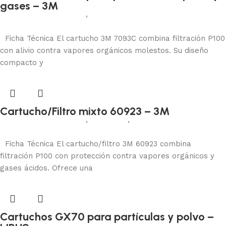
gases – 3M
Protección respiratoria
,
Cartuchos
Leer más
Ficha Técnica El cartucho 3M 7093C combina filtración P100
con alivio contra vapores orgánicos molestos. Su diseño
compacto y
Cartucho/Filtro mixto 60923 – 3M
Protección respiratoria
,
Cartuchos
,
Filtros
Añadir al carrito
Ficha Técnica El cartucho/filtro 3M 60923 combina
filtración P100 con protección contra vapores orgánicos y
gases ácidos. Ofrece una
Cartuchos GX70 para partículas y polvo –