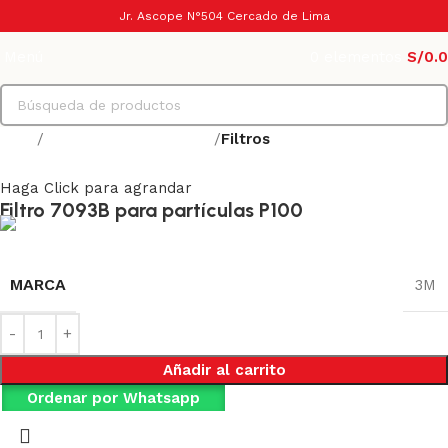
Jr. Ascope N°504 Cercado de Lima
Menú
0
elementos
S/
0.
Inicio
Protección respiratoria
Filtros
Haga Click para agrandar
Filtro 7093B para partículas P100
MARCA
3M
Añadir al carrito
Ordenar por Whatsapp