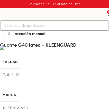
Jr. Ascope N°504 Cercado de Lima
Haga Click para agrandar
Inicio
Protección manual
Guante G40 látex – KLEENGUARD
TALLAS
7, 8, 9, 10
MARCA
KLEENGUARD