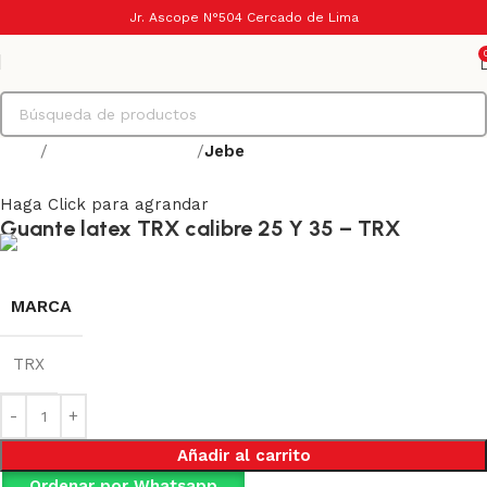
Jr. Ascope N°504 Cercado de Lima
Inicio
Protección manual
Jebe
Haga Click para agrandar
Guante latex TRX calibre 25 Y 35 – TRX
MARCA
TRX
Añadir al carrito
Ordenar por Whatsapp