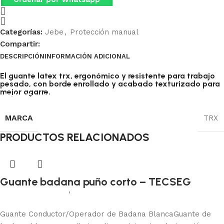
Categorías:
Jebe
,
Protección manual
Compartir:
DESCRIPCIÓN
INFORMACIÓN ADICIONAL
El guante latex trx, ergonómico y resistente para trabajo
pesado, con borde enrollado y acabado texturizado para
mejor agarre.
Ficha Técnica Guante calibre 25
Ficha Técnica Guante calibre 35
MARCA
TRX
PRODUCTOS RELACIONADOS
Guante badana puño corto – TECSEG
Protección manual
,
Badana
Añadir al carrito
Guante Conductor/Operador de Badana BlancaGuante de