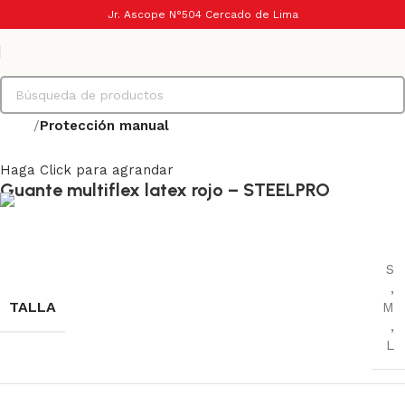
Jr. Ascope N°504 Cercado de Lima
Inicio
Protección manual
Haga Click para agrandar
Guante multiflex latex rojo – STEELPRO
S
,
TALLA
M
,
L