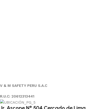
V & M SAFETY PERU S.A.C
R.U.C: 20612313441
Jr. Ascope N° 504 Cercado de Lima