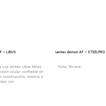
AF – LIBUS
Lentes demon AF – STEELPRO
sual
Protección visual
ito
Añadir al carrito
 Los lentes Libus Athos
Ficha Técnica
cción ocular confiable en
 construcción, minería e
entan con