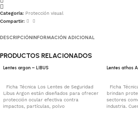
Categoría:
Protección visual
Compartir:
DESCRIPCIÓN
INFORMACIÓN ADICIONAL
Ficha Técnica
PRODUCTOS RELACIONADOS
Lentes argon – LIBUS
Lentes athos 
Protección visual
Protección vi
Añadir al carrito
Añadir al carr
Ficha Técnica Los Lentes de Seguridad
Ficha Técnica
Libus Argon están diseñados para ofrecer
brindan prote
protección ocular efectiva contra
sectores como
impactos, partículas, polvo
industria. Cu