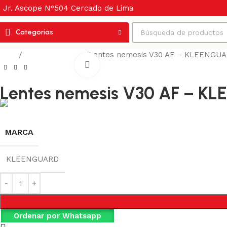
Jr. Ascope N°504 Cercado de Lima
Categorías
Inicio
Protección visual
Lentes nemesis V30 AF – KLEENGU
Haga Click para agrandar
Lentes nemesis V30 AF – K
MARCA
KLEENGUARD
Ordenar por Whatsapp