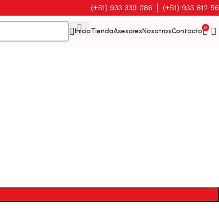
(+51) 933 339 086
(+51) 933 812 5
0
Inicio
Tienda
Asesores
Nosotros
Contacto