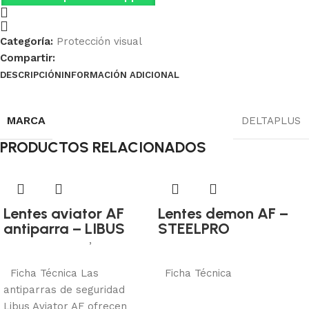
Categoría:
Protección visual
Compartir:
DESCRIPCIÓN
INFORMACIÓN ADICIONAL
Ficha Técnica
MARCA
DELTAPLUS
PRODUCTOS RELACIONADOS
Lentes aviator AF
Lentes demon AF –
antiparra – LIBUS
STEELPRO
Protección visual
,
Antiparra
Protección visual
Añadir al carrito
Añadir al carrito
Ficha Técnica Las
Ficha Técnica
antiparras de seguridad
Libus Aviator AF ofrecen