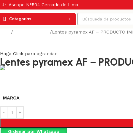
Jr. Ascope N°504 Cercado de Lima
Categorías
Inicio
Protección visual
Lentes pyramex AF – PRODUCTO I
Volver a los productos
Haga Click para agrandar
Lentes pyramex AF – PRO
MARCA
Ordenar por Whatsapp