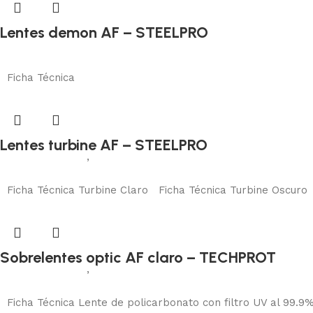
Lentes demon AF – STEELPRO
Protección visual
Añadir al carrito
Ficha Técnica
Lentes turbine AF – STEELPRO
Protección visual
,
Antiparra
Añadir al carrito
Ficha Técnica Turbine Claro Ficha Técnica Turbine Oscuro
Sobrelentes optic AF claro – TECHPROT
Protección visual
,
Sobrelentes
Añadir al carrito
Ficha Técnica Lente de policarbonato con filtro UV al 99.9