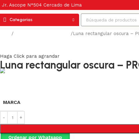
Jr. Ascope N°504 Cercado de Lima
Categorías
Inicio
Bloqueo y más seguridad
Luna rectangular oscura 
Volver a los productos
Haga Click para agrandar
Luna rectangular oscura 
MARCA
Ordenar por Whatsapp