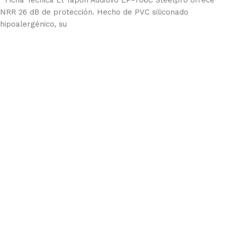
Ficha Técnica El Tapón Auditivo EP-T06C Steelpro ofrece
NRR 26 dB de protección. Hecho de PVC siliconado
hipoalergénico, su