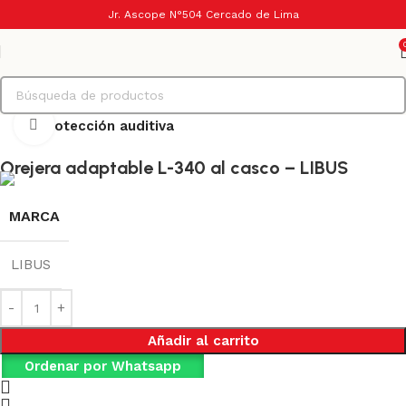
Jr. Ascope N°504 Cercado de Lima
Haga Click para agrandar
Inicio
Protección auditiva
Orejera adaptable L-340 al casco – LIBUS
MARCA
LIBUS
Añadir al carrito
Ordenar por Whatsapp