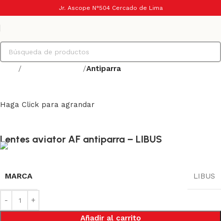
Jr. Ascope N°504 Cercado de Lima
Inicio
Protección visual
Antiparra
Haga Click para agrandar
Lentes aviator AF antiparra – LIBUS
MARCA
LIBUS
Añadir al carrito