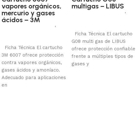
vapores orgánicos,
multigas – LIBUS
Protección respiratoria
,
mercurio y gases
ácidos – 3M
Cartuchos
Protección respiratoria
,
Añadir al carrito
Cartuchos
Ficha Técnica El cartucho
Añadir al carrito
G08 multi gas de LIBUS
Ficha Técnica El cartucho
ofrece protección confiable
3M 6007 ofrece protección
frente a múltiples tipos de
contra vapores orgánicos,
gases y
gases ácidos y amoníaco.
Adecuado para aplicaciones
en