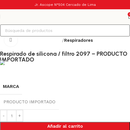
Jr. Ascope N°504 Cercado de Lima
Haga Click para agrandar
Inicio
Protección respiratoria
Respiradores
Respirado de silicona / filtro 2097 – PRODUCTO
IMPORTADO
MARCA
PRODUCTO IMPORTADO
Añadir al carrito