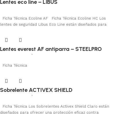
Lentes eco line – LIBUS
Protección visual
Añadir al carrito
Ficha Técnica Ecoline AF Ficha Técnica Ecoline HC Los
lentes de seguridad Libus Eco Line están diseñados para
Lentes everest AF antiparra – STEELPRO
Protección visual
,
Antiparra
Añadir al carrito
Ficha Técnica
Sobrelente ACTIVEX SHIELD
Protección visual
,
Sobrelentes
Añadir al carrito
Ficha Técnica Los Sobrelentes Activex Shield Claro están
diseñados para ofrecer una protección eficaz contra