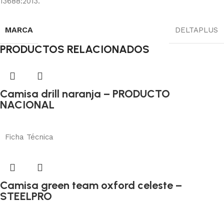
13688:2013.
MARCA
DELTAPLUS
PRODUCTOS RELACIONADOS
Camisa drill naranja – PRODUCTO
NACIONAL
Protección corporal
Añadir al carrito
Ficha Técnica
Camisa green team oxford celeste –
STEELPRO
Protección corporal
Añadir al carrito