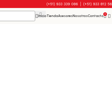
(+51) 933 339 086
(+51) 933 812 5
0
Inicio
Tienda
Asesores
Nosotros
Contacto