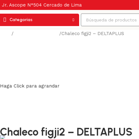
Jr. Ascope N°504 Cercado de Lima
Categorías
Inicio
Protección corporal
Chaleco figji2 – DELTAPLUS
Volver a los productos
Haga Click para agrandar
Chaleco figji2 – DELTAPLUS