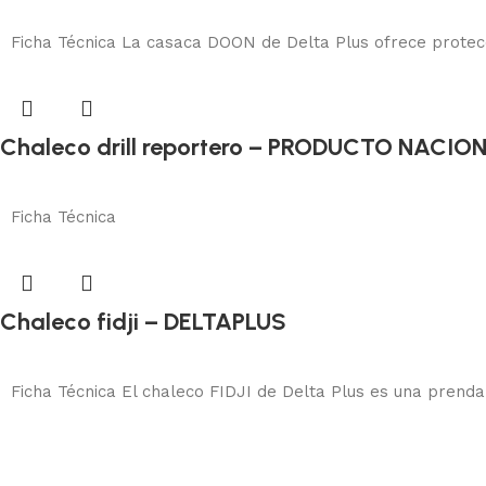
Añadir al carrito
Ficha Técnica La casaca DOON de Delta Plus ofrece protecci
Chaleco drill reportero – PRODUCTO NACIO
Protección corporal
Añadir al carrito
Ficha Técnica
Chaleco fidji – DELTAPLUS
Protección corporal
Añadir al carrito
Ficha Técnica El chaleco FIDJI de Delta Plus es una prenda 