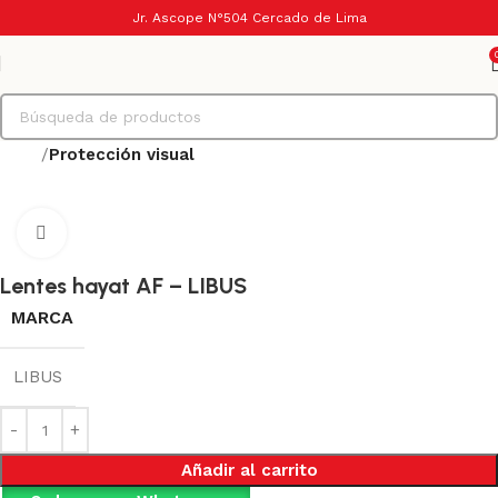
Jr. Ascope N°504 Cercado de Lima
Inicio
Protección visual
Haga Click para agrandar
Lentes hayat AF – LIBUS
MARCA
LIBUS
Añadir al carrito