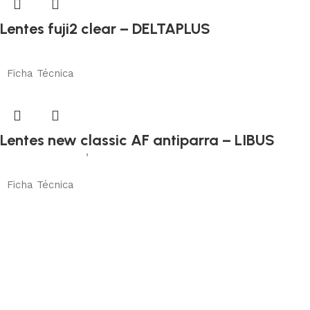
Lentes fuji2 clear – DELTAPLUS
Protección visual
Añadir al carrito
Ficha Técnica
Lentes new classic AF antiparra – LIBUS
Protección visual
,
Antiparra
Añadir al carrito
Ficha Técnica