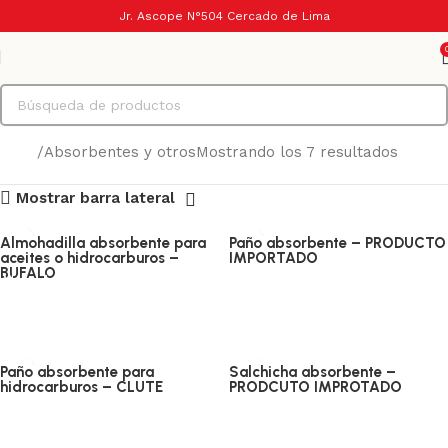
Jr. Ascope N°504 Cercado de Lima
Inicio
Absorbentes y otros
Mostrando los 7 resultados
Mostrar barra lateral
Almohadilla absorbente para
Paño absorbente – PRODUCTO
aceites o hidrocarburos –
IMPORTADO
Absorbentes y otros
BUFALO
Absorbentes y otros
Añadir al carrito
Añadir al carrito
Paño absorbente para
Salchicha absorbente –
hidrocarburos – CLUTE
PRODCUTO IMPROTADO
Absorbentes y otros
Absorbentes y otros
Añadir al carrito
Añadir al carrito