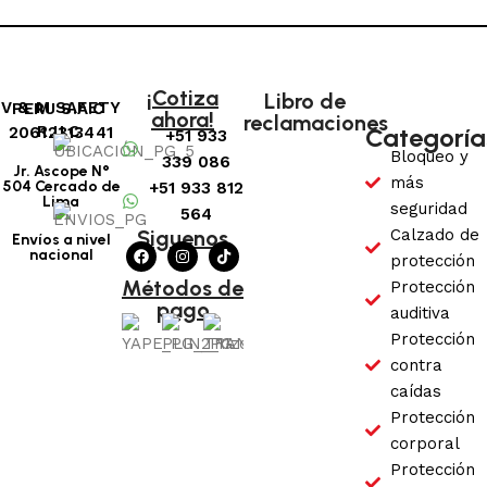
¡Cotiza
Libro de
V & M SAFETY PERU S.A.C
ahora!
reclamaciones
Categoría
R.U.C: 20612313441
+51 933
Bloqueo y
339 086
Jr. Ascope N°
más
504 Cercado de
+51 933 812
Lima
seguridad
564
Siguenos
Calzado de
Envíos a nivel
nacional
protección
Métodos de
Protección
pago
auditiva
Protección
contra
caídas
Protección
corporal
Protección