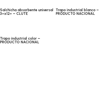
Salchicha absorbente universal
Trapo industrial blanco –
3»x12» – CLUTE
PRODUCTO NACIONAL
Absorbentes y otros
Absorbentes y otros
Añadir al carrito
Añadir al carrito
Trapo industrial color –
PRODUCTO NACIONAL
Absorbentes y otros
Añadir al carrito