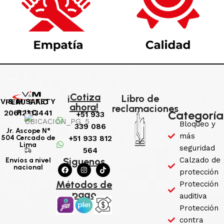
¡Cotiza
Libro de
V & M SAFETY PERU S.A.C
ahora!
reclamaciones
Categoría
R.U.C: 20612313441
+51 933
Bloqueo y
339 086
Jr. Ascope N°
más
504 Cercado de
+51 933 812
Lima
seguridad
564
Siguenos
Calzado de
Envíos a nivel
nacional
protección
Métodos de
Protección
pago
auditiva
Protección
contra