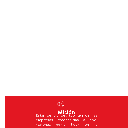
productos de
expertos
calidad y
apasionados,
soluciones
seguimos
¿Quiénes
personalizadas
siendo tu
que protegen
Somos?
aliado
a nuestros
confiable en
clientes y sus
seguridad, con
equipos.
la misma
Hemos
dedicación
evolucionado
que nos ha
para brindar
caracterizado.
equipos
accesibles y
efectivos,
manteniéndonos
a la
vanguardia
Misión
Estar dentro del top ten de las
empresas reconocidas a nivel
nacional, como líder en la