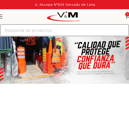
Jr. Ascope N°504 Cercado de Lima
0
En V&M Safety
Perú S.A.C.,
renovamos
en innovación
nuestro
y garantizando
compromiso
la seguridad
con la
en cada
seguridad
jornada
industrial,
laboral. Con
ofreciendo
un equipo de