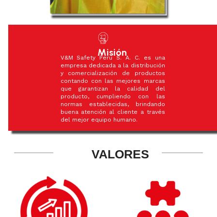
Misión
V&M Safety Peru S. A. C. es una
empresa dedicada a la distribución
y comercialización de productos
contando con las mejores marcas
que garantizan la calidad del
producto, cumpliendo con las
normas establecidas, brindando
buena atención al cliente a través
del mejor equipo humano.
VALORES