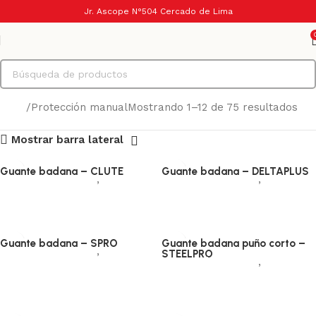
Jr. Ascope N°504 Cercado de Lima
Inicio
Protección manual
Mostrando 1–12 de 75 resultados
Mostrar barra lateral
Guante badana – CLUTE
Guante badana – DELTAPLUS
Protección manual
,
Badana
Protección manual
,
Badana
Añadir al carrito
Añadir al carrito
Guante badana – SPRO
Guante badana puño corto –
Protección manual
,
Badana
STEELPRO
Protección manual
,
Badana
Añadir al carrito
Añadir al carrito