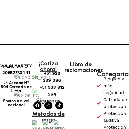
Cargar más productos
¡Cotiza
Libro de
V & M SAFETY PERU S.A.C
ahora!
reclamaciones
Categoría
R.U.C: 20612313441
+51 933
Bloqueo y
339 086
Jr. Ascope N°
más
504 Cercado de
+51 933 812
Lima
seguridad
564
Siguenos
Calzado de
Envíos a nivel
nacional
protección
Métodos de
Protección
pago
auditiva
Protección