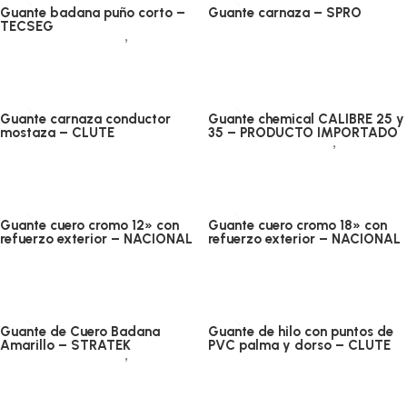
Guante badana puño corto –
Guante carnaza – SPRO
Protección manual
TECSEG
Protección manual
,
Badana
Añadir al carrito
Añadir al carrito
Guante carnaza conductor
Guante chemical CALIBRE 25 y
mostaza – CLUTE
35 – PRODUCTO IMPORTADO
Protección manual
Protección manual
,
Jebe
Añadir al carrito
Añadir al carrito
Guante cuero cromo 12» con
Guante cuero cromo 18» con
refuerzo exterior – NACIONAL
refuerzo exterior – NACIONAL
Protección manual
Protección manual
Añadir al carrito
Añadir al carrito
Guante de Cuero Badana
Guante de hilo con puntos de
Amarillo – STRATEK
PVC palma y dorso – CLUTE
Protección manual
,
Badana
Protección manual
Añadir al carrito
Añadir al carrito